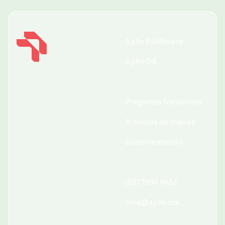
Aplin Fulfillment
Aplin Fulfillment
Aplin OS
Aplin OS
Preguntas frecuentes
Preguntas frecuentes
Artículos de interés
Artículos de interés
Documentación
Documentación
(55) 7994 9452
(55) 7994 9452
hola@aplin.mx
hola@aplin.mx