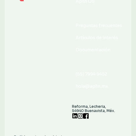
Aplin OS
Aplin OS
Preguntas frecuentes
Preguntas frecuentes
Artículos de interés
Artículos de interés
Documentación
Documentación
(55) 7994 9452
(55) 7994 9452
hola@aplin.mx
hola@aplin.mx
Reforma, Lecheria,
54940 Buenavista, Méx.