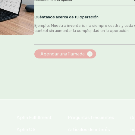
Cuéntanos acerca de tu operación
Aplin Fulfillment
Preguntas frecuentes
(5
Aplin Fulfillment
Preguntas frecuentes
(5
Aplin OS
Artículos de interés
h