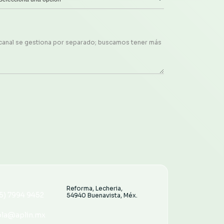
Reforma, Lecheria,
5) 7994 9452
54940 Buenavista, Méx.
5) 7994 9452
ola@aplin.mx