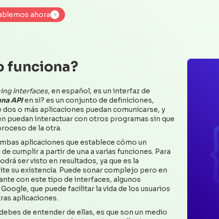
ablemos ahora
ablemos ahora
o funciona?
ng Interfaces,
en español, es un interfaz de
una API
en si? es un conjunto de definiciones,
ue dos o más aplicaciones puedan comunicarse, y
én puedan interactuar con otros programas sin que
roceso de la otra.
 ambas aplicaciones que establece cómo un
 de cumplir a partir de una a varias funciones. Para
odrá ser visto en resultados, ya que es la
ite su existencia. Puede sonar complejo pero en
nte con este tipo de interfaces, algunos
oogle, que puede facilitar la vida de los usuarios
tras aplicaciones.
 debes de entender de ellas, es que son un medio