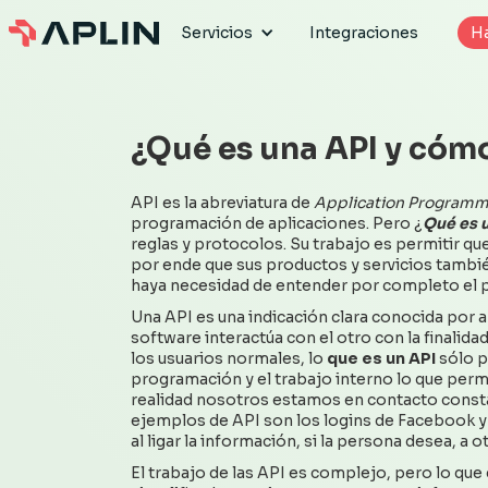
Servicios
Integraciones
H
Servicios
Integraciones
H
¿Qué es una API y cóm
API es la abreviatura de
Application Programmi
programación de aplicaciones. Pero ¿
Qué es 
reglas y protocolos. Su trabajo es permitir q
por ende que sus productos y servicios tambi
haya necesidad de entender por completo el p
Una API es una indicación clara conocida por
software interactúa con el otro con la finalidad
los usuarios normales, lo
que es un API
sólo p
programación y el trabajo interno lo que perm
realidad nosotros estamos en contacto consta
ejemplos de API son los logins de Facebook y G
al ligar la información, si la persona desea, a o
El trabajo de las API es complejo, pero lo que