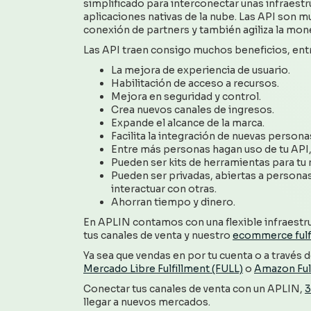
simplificado para interconectar unas infraestru
aplicaciones nativas de la nube. Las API son m
conexión de partners y también agiliza la mon
Las API traen consigo muchos beneficios, entr
La mejora de experiencia de usuario.
Habilitación de acceso a recursos.
Mejora en seguridad y control.
Crea nuevos canales de ingresos.
Expande el alcance de la marca.
Facilita la integración de nuevas personas
Entre más personas hagan uso de tu API
Pueden ser kits de herramientas para tu
Pueden ser privadas, abiertas a persona
interactuar con otras.
Ahorran tiempo y dinero.
En APLIN contamos con una flexible infraestruc
tus canales de venta y nuestro
ecommerce fulf
Ya sea que vendas en por tu cuenta o a través
Mercado Libre Fulfillment (FULL)
o
Amazon Ful
Conectar tus canales de venta con un APLIN,
3
llegar a nuevos mercados.